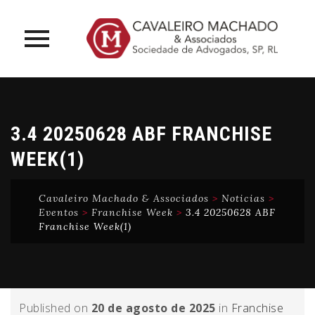
Skip
to
content
3.4 20250628 ABF FRANCHISE
WEEK(1)
Cavaleiro Machado & Associados
>
Noticias
>
Eventos
>
Franchise Week
>
3.4 20250628 ABF
Franchise Week(1)
Published on
20 de agosto de 2025
in
Franchise